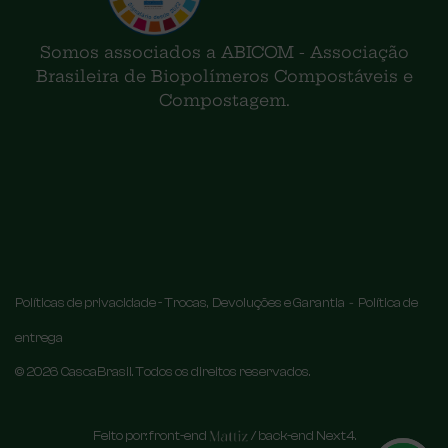
Somos associados a ABICOM - Associação
Brasileira de Biopolímeros Compostáveis e
Compostagem.
-
Políticas de privacidade -
Trocas, Devoluções e Garantia
Política de
entrega
©
2026
CascaBrasil. Todos os direitos reservados.
Feito por: front-end
/ back-end
Next4
.