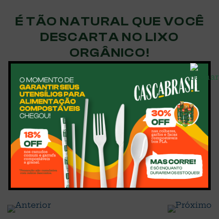
É TÃO NATURAL QUE VOCÊ
DESCARTA NO LIXO
ORGÂNICO!
ECOTOXICIDADE
ZERO!
Isso mesmo, nossa matéria-prima passou por
testes rigorosos de ecotoxicidade que
garantem zero rastros e zero microplásticos
na natureza.