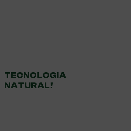
OS PRODUTOS DA
CASCABRASIL DEVEM
SER DESCARTADOS NO
LIXO ORGÂNICO.
TECNOLOGIA
NATURAL!