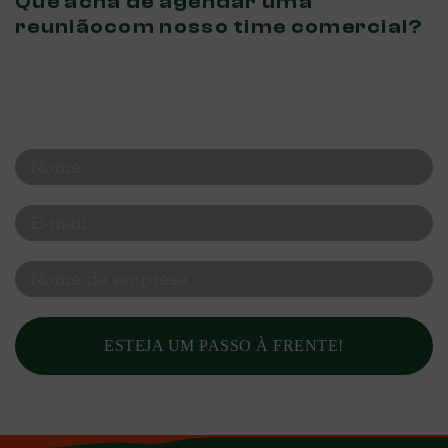
Que acha de agendar uma
reunião
com nosso time comercial?
Nós te mostramos em detalhes como a
CascaBrasil
impacta no seu negócio.
ESTEJA UM PASSO À FRENTE!