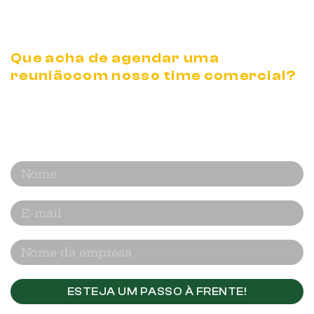
PRODUTO INOVADOR.
Que acha de agendar uma
reunião
com nosso time comercial?
Nós te mostramos em detalhes como
a
CascaBrasil impacta no seu negócio.
ESTEJA UM PASSO À FRENTE!