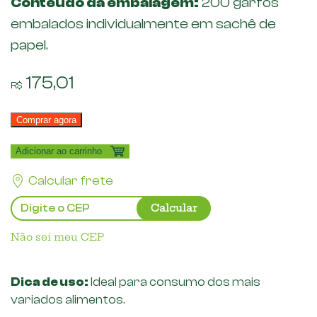
Conteúdo da embalagem:
200 garfos
embalados individualmente em sachê de
papel.
175,01
R$
Comprar agora
Adicionar ao carrinho
Calcular frete
Calcular
Não sei meu CEP
Dica de uso:
Ideal para consumo dos mais
variados alimentos.