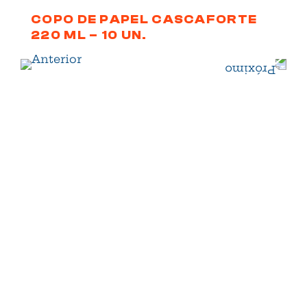
L
COPO DE PAPEL CASCAFORTE
220 ML – 10 UN.
M
5