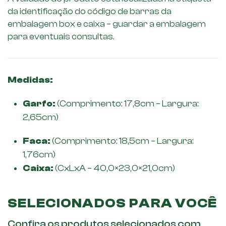
da identificação do código de barras da
embalagem box e caixa – guardar a embalagem
para eventuais consultas.
Medidas:
Garfo:
(Comprimento: 17,8cm – Largura:
2,65cm)
Faca:
(Comprimento: 18,5cm – Largura:
1,76cm)
Caixa:
(CxLxA – 40,0×23,0×21,0cm)
SELECIONADOS PARA VOCÊ
Confira os produtos selecionados com