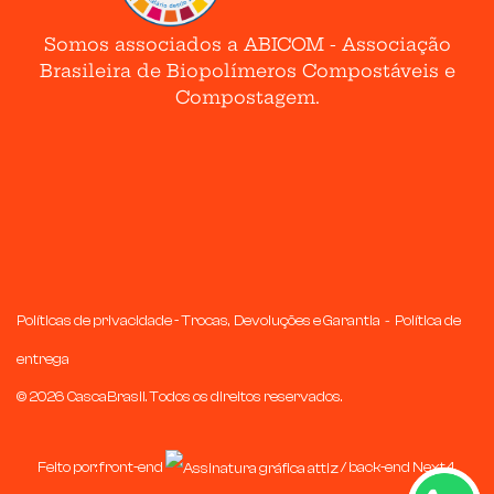
Somos associados a ABICOM - Associação
Brasileira de Biopolímeros Compostáveis e
Compostagem.
-
Políticas de privacidade -
Trocas, Devoluções e Garantia
Política de
entrega
©
2026
CascaBrasil. Todos os direitos reservados.
Feito por: front-end
/ back-end
Next4
.